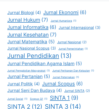
Jurnal Ekonomi
(6)
Jurnal Biologi
(4)
Jurnal Hukum
(7)
Jurnal Humaniora
(1)
Jurnal Informatika
(6)
Jurnal Internasional
(3)
Jurnal Kesehatan
(7)
Jurnal Matematika
(5)
Jurnal Nasional
(2)
Jurnal Nasional Scopus
(3)
Jurnal Pemerintahan
(1)
Jurnal Pendidikan
(13)
Jurnal Pendidikan Agama Islam
(5)
Jurnal Pengabdian Masyarakat
(1)
Jurnal Perikanan Dan Kelautan
(1)
Jurnal Pertanian
(5)
Jurnal Peternakan
(1)
Jurnal Scopus
(6)
Jurnal Politik
(4)
Jurnal Seni Dan Budaya
(4)
Jurnal SINTA
(2)
SINTA 1
(9)
Jurnal Sosial
(1)
Scopus Q1
(1)
SINTA 3
(14)
SINTA 2
(12)