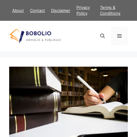
Langsung
Privacy
Terms &
About
Contact
Disclaimer
ke
Policy
Conditions
isi
Menu