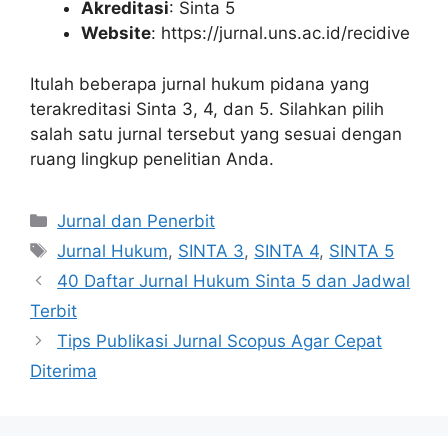
Akreditasi
: Sinta 5
Website
: https://jurnal.uns.ac.id/recidive
Itulah beberapa jurnal hukum pidana yang
terakreditasi Sinta 3, 4, dan 5. Silahkan pilih
salah satu jurnal tersebut yang sesuai dengan
ruang lingkup penelitian Anda.
Kategori
Jurnal dan Penerbit
Tag
Jurnal Hukum
,
SINTA 3
,
SINTA 4
,
SINTA 5
40 Daftar Jurnal Hukum Sinta 5 dan Jadwal
Terbit
Tips Publikasi Jurnal Scopus Agar Cepat
Diterima