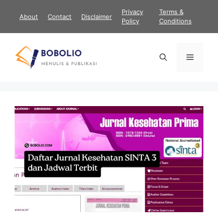
Langsung
Privacy
Terms &
About
Contact
Disclaimer
ke
Policy
Conditions
isi
Menu